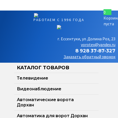
0
Корзин
РАБОТАЕМ С 1996 ГОДА
пуста
г. Ессентуки, ул. Долина Роз, 23
vorotex@yandex.ru
8 928 37-87-327
Заказать обратный звонок
КАТАЛОГ ТОВАРОВ
Телевидение
Видеонаблюдение
Автоматические ворота
Дорхан
Автоматика для ворот Дорхан