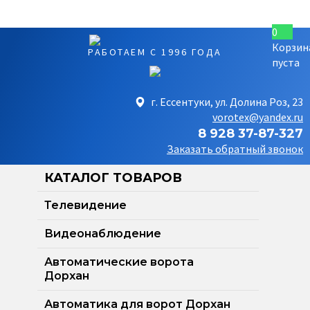
0
Корзин
РАБОТАЕМ С 1996 ГОДА
пуста
г. Ессентуки, ул. Долина Роз, 23
vorotex@yandex.ru
8 928 37-87-327
Заказать обратный звонок
КАТАЛОГ ТОВАРОВ
Телевидение
Видеонаблюдение
Автоматические ворота
Дорхан
Автоматика для ворот Дорхан